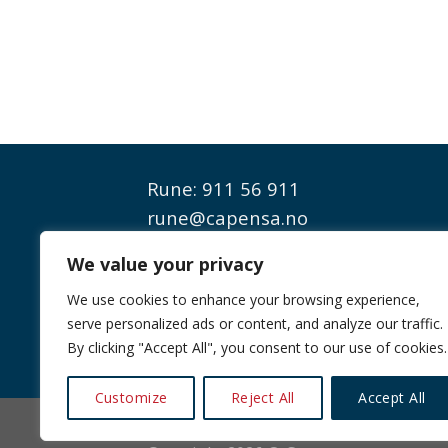
Rune:
911 56 911
rune@capensa.no
We value your privacy
Fakturaadresse:
capensa@ebilag.com
We use cookies to enhance your browsing experience,
serve personalized ads or content, and analyze our traffic.
By clicking "Accept All", you consent to our use of cookies.
Customize
Reject All
Accept All
Ledige Stillinger
Personvernerklæring