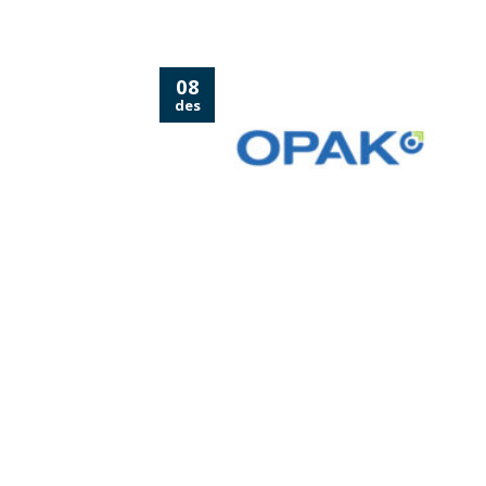
08
des