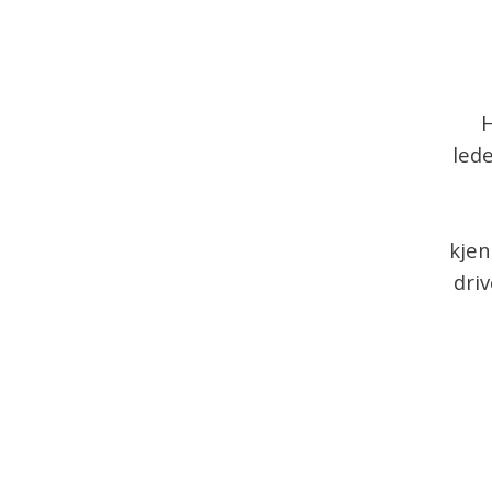
H
lede
kjen
driv