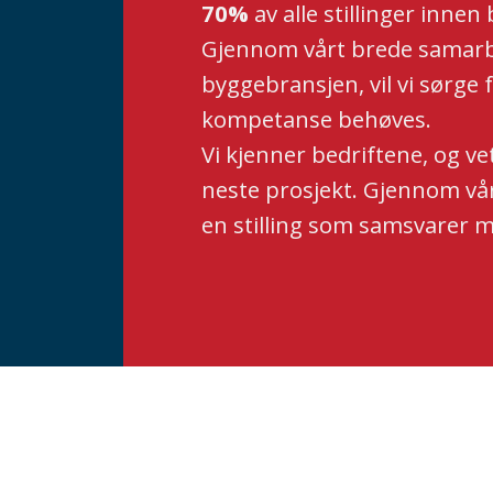
70%
av alle stillinger innen 
Gjennom vårt brede samarbe
byggebransjen, vil vi sørge 
kompetanse behøves.
Vi kjenner bedriftene, og vet
neste prosjekt. Gjennom vår
en stilling som samsvarer m