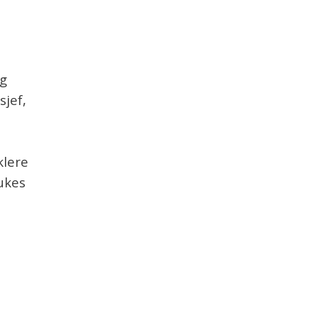
og
sjef,
klere
rukes