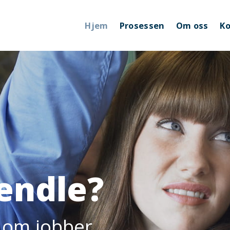
Hjem
Prosessen
Om oss
Ko
pendle?
t om jobber