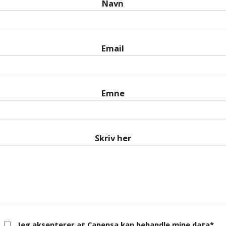
Navn
Email
Emne
Skriv her
Jeg aksepterer at Capensa kan behandle mine data*